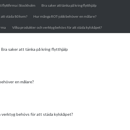
ätt flyttfirma i Stockholm
Bra saker att tänka på kring flytthjälp
t att städa 80 kvm?
Hur många ROT-jobb behöver en målare?
irma
Vilka produkter och verktyg behövs för att städa kylskåpet?
Bra saker att tänka på kring flytthjälp
behöver en målare?
h verktyg behövs för att städa kylskåpet?