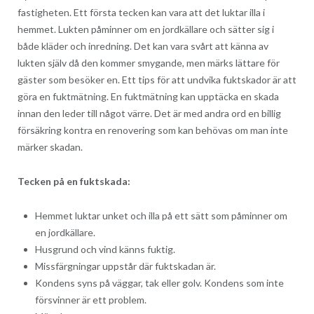
fastigheten. Ett första tecken kan vara att det luktar illa i
hemmet. Lukten påminner om en jordkällare och sätter sig i
både kläder och inredning. Det kan vara svårt att känna av
lukten själv då den kommer smygande, men märks lättare för
gäster som besöker en. Ett tips för att undvika fuktskador är att
göra en fuktmätning. En fuktmätning kan upptäcka en skada
innan den leder till något värre. Det är med andra ord en billig
försäkring kontra en renovering som kan behövas om man inte
märker skadan.
Tecken på en fuktskada:
Hemmet luktar unket och illa på ett sätt som påminner om
en jordkällare.
Husgrund och vind känns fuktig.
Missfärgningar uppstår där fuktskadan är.
Kondens syns på väggar, tak eller golv. Kondens som inte
försvinner är ett problem.