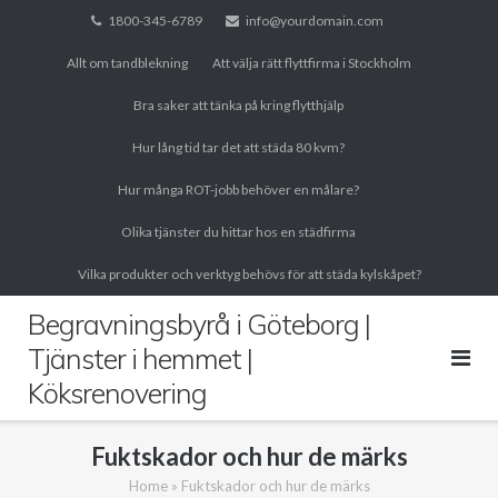
Skip
1800-345-6789
info@yourdomain.com
to
Allt om tandblekning
Att välja rätt flyttfirma i Stockholm
content
Bra saker att tänka på kring flytthjälp
Hur lång tid tar det att städa 80 kvm?
Hur många ROT-jobb behöver en målare?
Olika tjänster du hittar hos en städfirma
Vilka produkter och verktyg behövs för att städa kylskåpet?
Begravningsbyrå i Göteborg |
Tjänster i hemmet |
Köksrenovering
Fuktskador och hur de märks
Home
»
Fuktskador och hur de märks