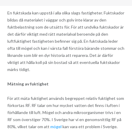
En fuktskada kan uppstå i alla olika slags fastigheter. Fuktskador
bildas då materialet i väggar och golv inte klarar av den
fuktbelastning som de utsätts för. För att undvika fuktskador är
det därför viktigt med rätt materialval beroende på den
luftfuktighet fastigheten befinner sig på. En fuktskada leder
ofta till mögel och kan i värsta fall förstöra bärande stommar och
liknande som blir en dyr historia att reparera. Det är därför
viktigt att hålla koll på sin bostad så att eventuella fuktskador
märks tidigt.
Mätning av fuktighet
För att mäta fuktighet används begreppet relativ fuktighet som
förkortas RF. RF talar om hur mycket vatten det finns i luften i
förhållande till luft. Mögel och andra mikroorganismer trivs i en
RF som överstiger 70%. I Sverige har vi en genomsnittlig RF på
80%, vilket talar om att
mögel
kan vara ett problem i Sverige.