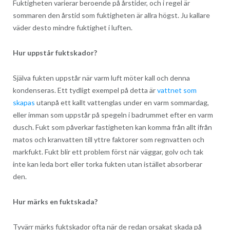
Fuktigheten varierar beroende på årstider, och i regel är
sommaren den årstid som fuktigheten är allra högst. Ju kallare
väder desto mindre fuktighet i luften.
Hur uppstår fuktskador?
Själva fukten uppstår när varm luft möter kall och denna
kondenseras. Ett tydligt exempel på detta är
vattnet som
skapas
utanpå ett kallt vattenglas under en varm sommardag,
eller imman som uppstår på spegeln i badrummet efter en varm
dusch. Fukt som påverkar fastigheten kan komma från allt ifrån
matos och kranvatten till yttre faktorer som regnvatten och
markfukt. Fukt blir ett problem först när väggar, golv och tak
inte kan leda bort eller torka fukten utan istället absorberar
den.
Hur märks en fuktskada?
Tyvärr märks fuktskador ofta när de redan orsakat skada på