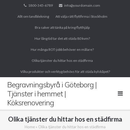
Skip
1800-345-6789
info@yourdomain.com
to
Allt om tandblekning
Att välja rätt flyttfirma i Stockholm
content
Bra saker att tänka på kring flytthjälp
Hur lång tid tar det att städa 80 kvm?
Hur många ROT-jobb behöver en målare?
Olika tjänster du hittar hos en städfirma
Vilka produkter och verktyg behövs för att städa kylskåpet?
Begravningsbyrå i Göteborg |
Tjänster i hemmet |
Köksrenovering
Olika tjänster du hittar hos en städfirma
Home
»
Olika tjänster du hittar hos en städfirma